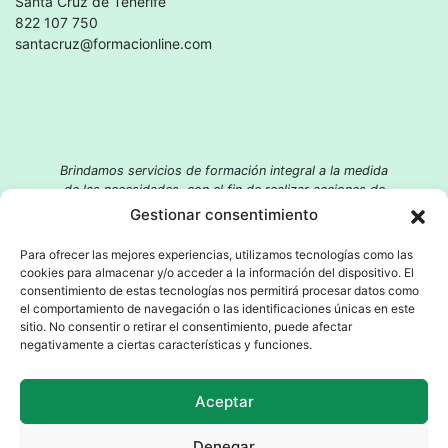
Santa Cruz de Tenerife
822 107 750
santacruz@formacionline.com
Brindamos servicios de formación integral a la medida
de las necesidades, con el fin de realizar acciones de
integración social, promoción educativa, aportación
Gestionar consentimiento
socio-laboral y desarrollo profesional.
Para ofrecer las mejores experiencias, utilizamos tecnologías como las
cookies para almacenar y/o acceder a la información del dispositivo. El
consentimiento de estas tecnologías nos permitirá procesar datos como
el comportamiento de navegación o las identificaciones únicas en este
sitio. No consentir o retirar el consentimiento, puede afectar
negativamente a ciertas características y funciones.
© 2026 Formacionline. Todos los derechos reservados.
Política de privacidad
Aviso legal
Política de cookies
Aceptar
Accesibilidad
Quejas y denuncias
Denegar