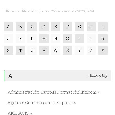
Última modificación: jueves, 26 de marzo de 2020, 19:34
A
B
C
D
E
F
G
H
I
J
K
L
M
N
O
P
Q
R
S
T
U
V
W
X
Y
Z
#
A
↑ Back to top
Administración Campus Formaciónline.com
Agentes Químicos en la empresa
AKISSONS