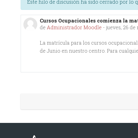
Este hilo de discusión ha sido cerrado por lo 
Cursos Ocupacionales comienza la mat
Número de respuestas: 0
de
Administrador Moodle
-
jueves, 26 de
La matrícula para los cursos ocupacionale
de Junio en nuestro centro. Para cualqui