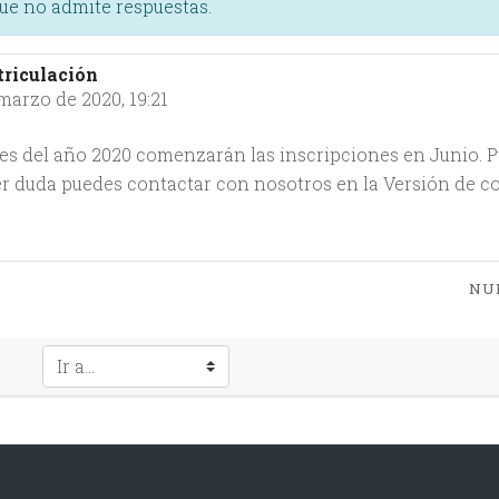
que no admite respuestas.
riculación
 marzo de 2020, 19:21
s del año 2020 comenzarán las inscripciones en Junio. Pue
er duda puedes contactar con nosotros en la Versión de c
NU
Ir a...