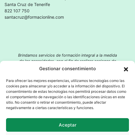
Santa Cruz de Tenerife
822 107 750
santacruz@formacionline.com
Brindamos servicios de formación integral a la medida
de las necesidades, con el fin de realizar acciones de
integración social, promoción educativa, aportación
Gestionar consentimiento
socio-laboral y desarrollo profesional.
Para ofrecer las mejores experiencias, utilizamos tecnologías como las
cookies para almacenar y/o acceder a la información del dispositivo. El
consentimiento de estas tecnologías nos permitirá procesar datos como
el comportamiento de navegación o las identificaciones únicas en este
sitio. No consentir o retirar el consentimiento, puede afectar
negativamente a ciertas características y funciones.
© 2026 Formacionline. Todos los derechos reservados.
Política de privacidad
Aviso legal
Política de cookies
Aceptar
Accesibilidad
Quejas y denuncias