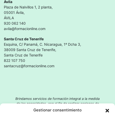
Ávila
Plaza de Nalvillos 1, 2 planta,
05001 Ávila,
ÁVILA
920 062 140
avila@formacionline.com
Santa Cruz de Tenerife
Esquina, C/ Panamá, C. Nicaragua, 1º Dcha 3,
38009 Santa Cruz de Tenerife,
Santa Cruz de Tenerife
822 107 750
santacruz@formacionline.com
Brindamos servicios de formación integral a la medida
de las necesidades, con el fin de realizar acciones de
integración social, promoción educativa, aportación
Gestionar consentimiento
socio-laboral y desarrollo profesional.