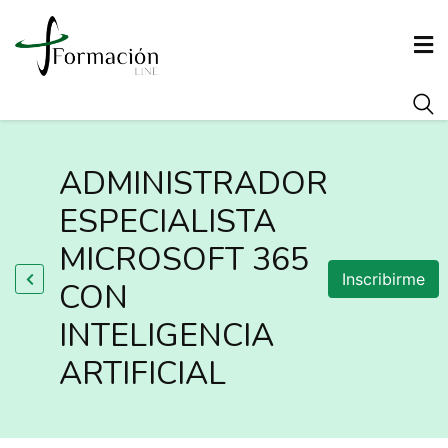
INICIO
ADMINISTRADOR
CONÓCENOS
ESPECIALISTA
MICROSOFT 365
FORMACIÓN
Inscribirme
CON
INTELIGENCIA
AGENCIA DE COLOCACIÓN
ARTIFICIAL
ARRAIGO