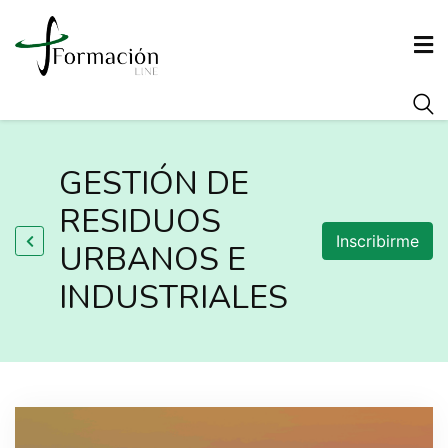
INICIO
GESTIÓN DE
CONÓCENOS
RESIDUOS
Inscribirme
URBANOS E
FORMACIÓN
INDUSTRIALES
AGENCIA DE COLOCACIÓN
ARRAIGO