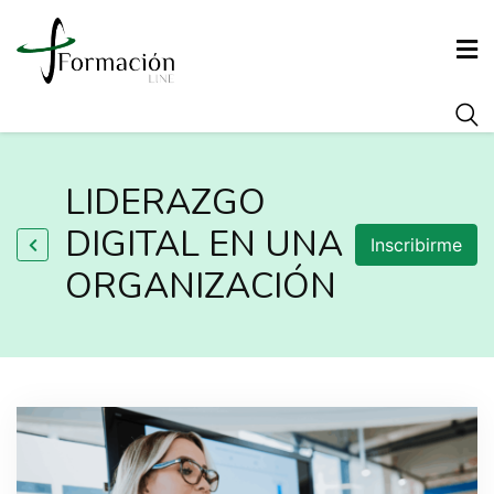
INICIO
LIDERAZGO
CONÓCENOS
DIGITAL EN UNA
Inscribirme
ORGANIZACIÓN
FORMACIÓN
AGENCIA DE COLOCACIÓN
ARRAIGO