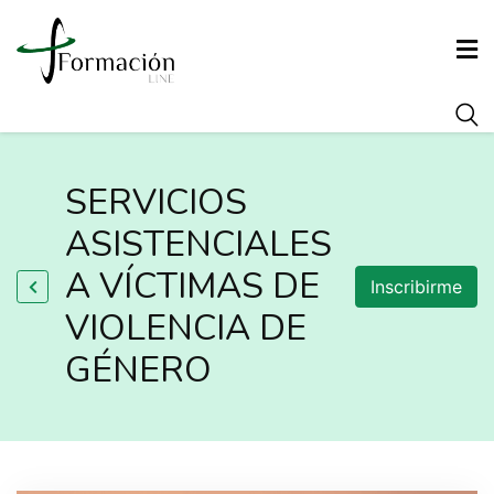
INICIO
SERVICIOS
CONÓCENOS
ASISTENCIALES
A VÍCTIMAS DE
Inscribirme
FORMACIÓN
VIOLENCIA DE
GÉNERO
AGENCIA DE COLOCACIÓN
ARRAIGO