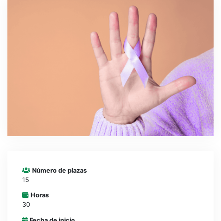
CONTACTO
CAMPUS VIRTUAL
Número de plazas
15
Horas
30
Fecha de inicio